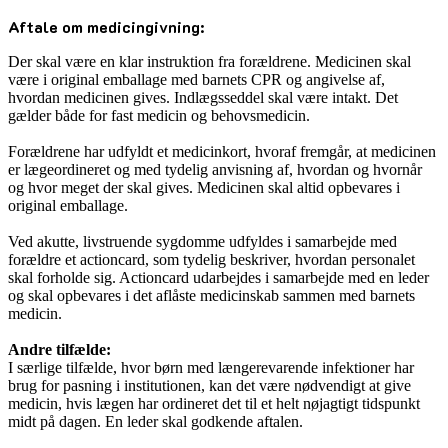
Aftale om medicingivning:
Der skal være en klar instruktion fra forældrene. Medicinen skal
være i original emballage med barnets CPR og angivelse af,
hvordan medicinen gives. Indlægsseddel skal være intakt. Det
gælder både for fast medicin og behovsmedicin.
Forældrene har udfyldt et medicinkort, hvoraf fremgår, at medicinen
er lægeordineret og med tydelig anvisning af, hvordan og hvornår
og hvor meget der skal gives. Medicinen skal altid opbevares i
original emballage.
Ved akutte, livstruende sygdomme udfyldes i samarbejde med
forældre et actioncard, som tydelig beskriver, hvordan personalet
skal forholde sig. Actioncard udarbejdes i samarbejde med en leder
og skal opbevares i det aflåste medicinskab sammen med barnets
medicin.
Andre tilfælde:
I særlige tilfælde, hvor børn med længerevarende infektioner har
brug for pasning i institutionen, kan det være nødvendigt at give
medicin, hvis lægen har ordineret det til et helt nøjagtigt tidspunkt
midt på dagen. En leder skal godkende aftalen.