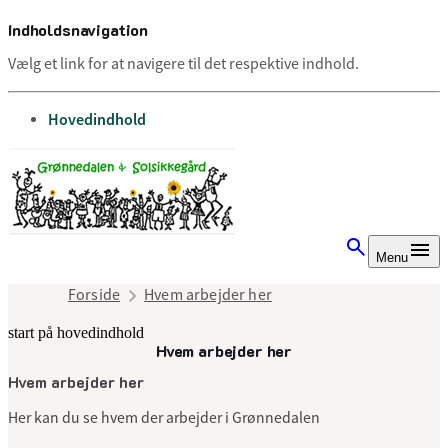
Indholdsnavigation
Vælg et link for at navigere til det respektive indhold.
gå til
Hovedindhold
Menu
Forside
Hvem arbejder her
start på hovedindhold
Hvem arbejder her
senest opdateret 10. juli 2025
Hvem arbejder her
Her kan du se hvem der arbejder i Grønnedalen