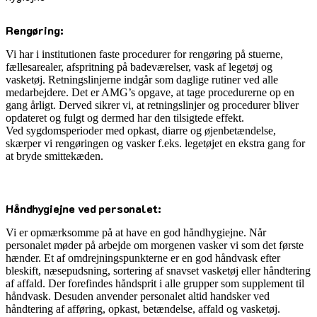
Rengøring:
Vi har i institutionen faste procedurer for rengøring på stuerne,
fællesarealer, afspritning på badeværelser, vask af legetøj og
vasketøj. Retningslinjerne indgår som daglige rutiner ved alle
medarbejdere. Det er AMG’s opgave, at tage procedurerne op en
gang årligt. Derved sikrer vi, at retningslinjer og procedurer bliver
opdateret og fulgt og dermed har den tilsigtede effekt.
Ved sygdomsperioder med opkast, diarre og øjenbetændelse,
skærper vi rengøringen og vasker f.eks. legetøjet en ekstra gang for
at bryde smittekæden.
Håndhygiejne ved personalet:
Vi er opmærksomme på at have en god håndhygiejne. Når
personalet møder på arbejde om morgenen vasker vi som det første
hænder. Et af omdrejningspunkterne er en god håndvask efter
bleskift, næsepudsning, sortering af snavset vasketøj eller håndtering
af affald. Der forefindes håndsprit i alle grupper som supplement til
håndvask. Desuden anvender personalet altid handsker ved
håndtering af afføring, opkast, betændelse, affald og vasketøj.