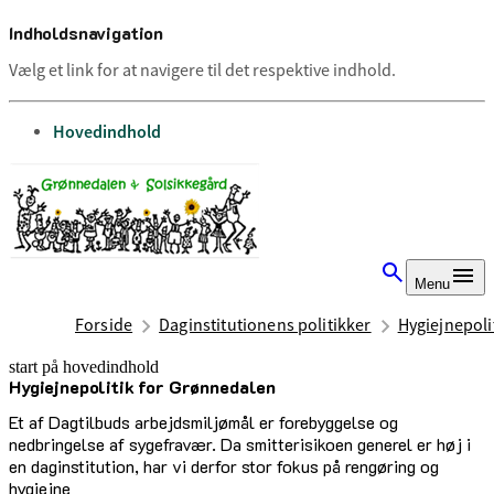
Indholdsnavigation
Vælg et link for at navigere til det respektive indhold.
gå til
Hovedindhold
Menu
Forside
Daginstitutionens politikker
Hygiejnepoli
start på hovedindhold
Hygiejnepolitik for Grønnedalen
senest opdateret 3. juli 2025
Et af Dagtilbuds arbejdsmiljømål er forebyggelse og
nedbringelse af sygefravær. Da smitterisikoen generel er høj i
en daginstitution, har vi derfor stor fokus på rengøring og
hygiejne